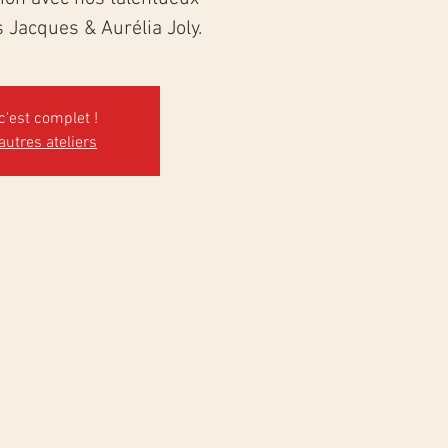
Jacques & Aurélia Joly.
c'est complet !
 autres ateliers