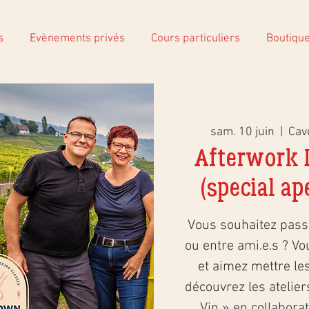
s
Evènements privés
Cours particuliers
Boutiqu
sam. 10 juin
  |  
Cav
Afterwork L
(special ap
Vous souhaitez pass
ou entre ami.e.s ? Vo
et aimez mettre les
découvrez les atelier
Vin » en collabora