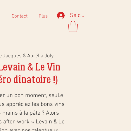
Se connecter
e
Contact
Plus
e Jacques & Aurélia Joly
evain & Le Vin
éro dînatoire !)
er un bon moment, seul.e
us appréciez les bons vins
 mains à la pâte ? Alors
s after-work « Levain & Le
tion avec nos talentueux