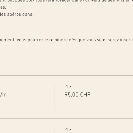
nt, Jacques Joly vous fera voyager dans l’univers de ses vins en v
es.
 des apéros dans…
énement. Vous pourrez le rejoindre dès que vous vous serez inscri
Prix
Vin
95,00 CHF
Prix