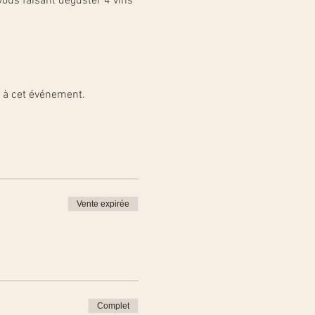
ous faisant déguster 4 vins 
t à cet événement.
Vente expirée
Complet