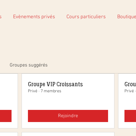
s
Evènements privés
Cours particuliers
Boutiqu
Groupes suggérés
Groupe VIP Croissants
Grou
Privé
·
7 membres
Privé
·
Rejoindre