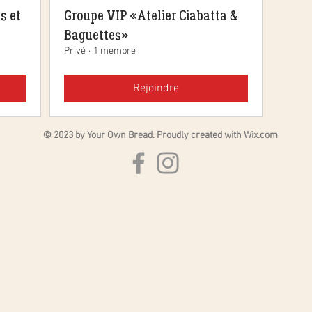
s et
Groupe VIP « Atelier Ciabatta &
Baguettes »
Privé
·
1 membre
Rejoindre
© 2023 by Your Own Bread. Proudly created with
Wix.com