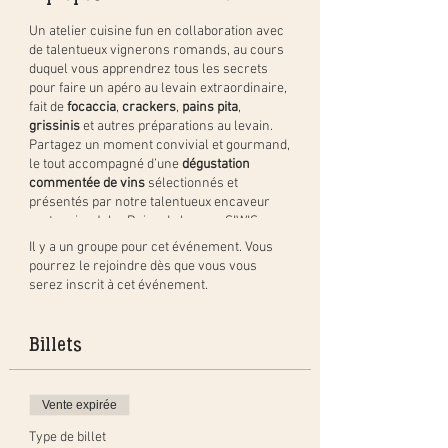
Un atelier cuisine fun en collaboration avec
de talentueux vignerons romands, au cours
duquel vous apprendrez tous les secrets
pour faire un apéro au levain extraordinaire,
fait de
focaccia
,
crackers
,
pains pita
,
grissinis
et autres préparations au levain.
Partagez un moment convivial et gourmand,
le tout accompagné d’une
dégustation
commentée de vins
sélectionnés et
présentés par notre talentueux encaveur
partenaire John Daize de la cave SIWIS
Wine.
Il y a un groupe pour cet événement. Vous
pourrez le rejoindre dès que vous vous
Vous serez d'abord accueillis avec un verre
serez inscrit à cet événement.
de bienvenue sélectionné par John. Ensuite,
mains à la pâte avec Alexandra de Your Own
Bread qui vous apprendra toutes les
Billets
techniques pour préparer Grissini, Foccacia,
Crackers, Pain Pita tout au levain ainsi que
de délicieuses Tartinades.
Vente expirée
Pendant que les apéros cuisent, John et
Type de billet