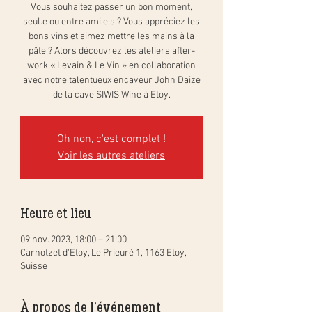
Vous souhaitez passer un bon moment,
seul.e ou entre ami.e.s ? Vous appréciez les
bons vins et aimez mettre les mains à la
pâte ? Alors découvrez les ateliers after-
work « Levain & Le Vin » en collaboration
avec notre talentueux encaveur John Daize
de la cave SIWIS Wine à Etoy.
Oh non, c'est complet !
Voir les autres ateliers
Heure et lieu
09 nov. 2023, 18:00 – 21:00
Carnotzet d'Etoy, Le Prieuré 1, 1163 Etoy,
Suisse
À propos de l'événement