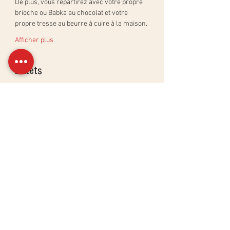
De plus, vous repartirez avec votre propre 
brioche ou Babka au chocolat et votre 
propre tresse au beurre à cuire à la maison.
Afficher plus
Billets
Vente expirée
Type de billet
Atelier Brioches et tresses
Plus d'info
Prix
180,00 CHF