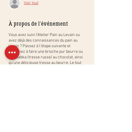
Voir tout
À propos de l'événement
Vous avez suivi l’Atelier Pain au Levain ou
avez déjà des connaissances du pain au
levain ? Passez à l’étape suivante et
apprenez à faire une brioche pur beurre ou
une Babka (tresse russe) au chocolat, ainsi
qu’une délicieuse tresse au beurre. Le tout
100% levain naturel bien sûr !
Dans cet
atelier convivial et gourmand
d’une
matinée, vous apprendrez:
la méthode simple pour créer des
brioches, Babkas et tresses au
beurre, étape par étape, et en pratique
;
Partager cet événement
comment créer, activer et entretenir
un levain « dur » (PastaMadre ou
levain de Panettone);