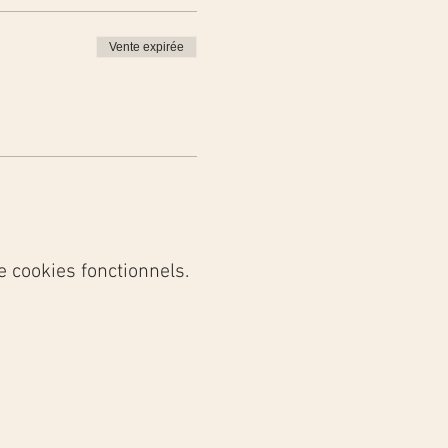
Vente expirée
iques (jusqu'à 1
e à la maison (levain
 cookies fonctionnels.
articipants et n’a lieu