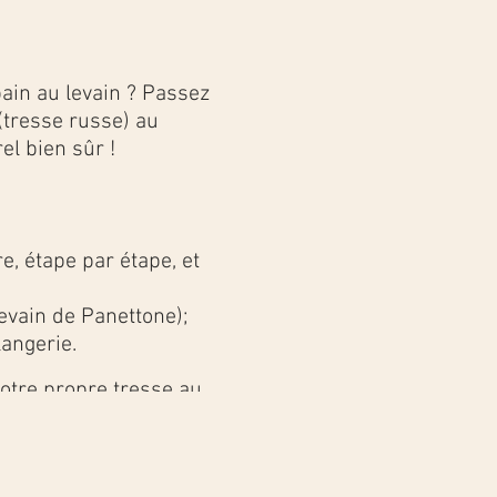
pain au levain ? Passez
(tresse russe) au
el bien sûr !
, étape par étape, et
evain de Panettone);
angerie.
votre propre tresse au
 tresses au levain