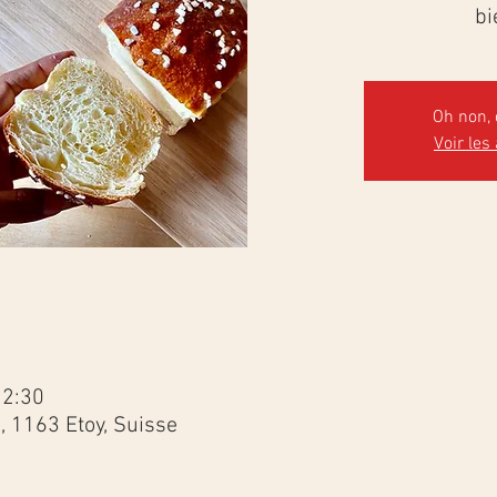
bi
Oh non, 
Voir les
12:30
3, 1163 Etoy, Suisse