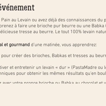
'événement
er Pain au Levain ou avez déjà des connaissances du 
pprenez à faire une brioche pur beurre ou une Babka 
délicieuse tresse au beurre. Le tout 100% levain natur
ial et gourmand
d’une matinée, vous apprendrez:
pour créer des brioches, Babkas et tresses au beurre
iver et entretenir un levain « dur » (PastaMadre ou l
chniques pour obtenir les mêmes résultats qu'en boul
z avec votre propre brioche ou Babka au chocolat et 
son.
penser nos efforts, nous dégusterons les brioches et