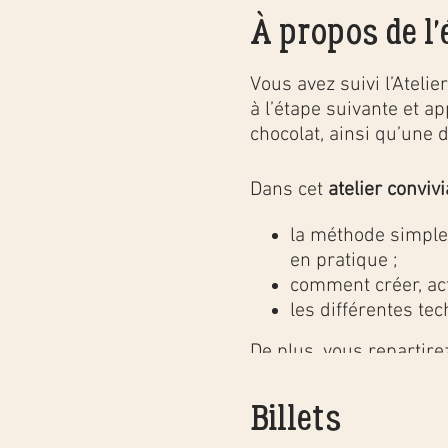
À propos de l
Vous avez suivi l’Ateli
à l’étape suivante et a
chocolat, ainsi qu’une 
Dans cet
atelier conviv
la méthode simple 
en pratique ;
comment créer, act
les différentes te
De plus, vous repartire
beurre à cuire à la mai
Billets
Et bien sûr, pour récom