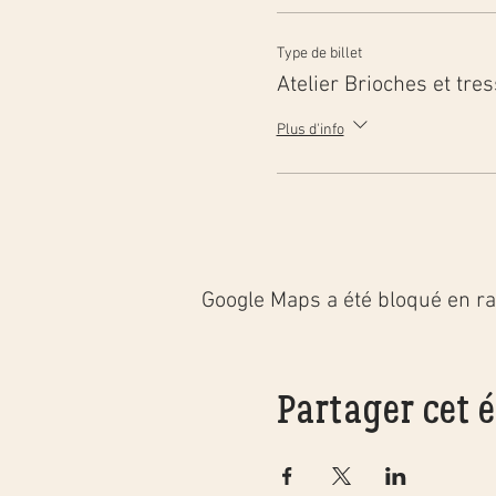
préparées durant le cou
Type de billet
Le prix comprend:
Atelier Brioches et tre
enseignement de 3
Plus d'info
support de cours il
support après-cour
semaine après le c
thé et café durant 
dégustation de bri
sac contenant le m
Google Maps a été bloqué en ra
dur, banneton à br
Pour des raisons sanita
qu’avec un minimum de
Partager cet