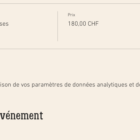
rs !
Prix
sses
180,00 CHF
h en petit groupe de 4 personnes;
lustré et fiches recettes;
s par email ou téléphone pour des questions spécif
ours);
le cours;
oches ou tresses au levain;
atériel spécifique nécessaire pour refaire une brioch
ison de vos paramètres de données analytiques et de
ioche).
ires, le cours est limité à un nombre maximum de 4 p
 2 personnes.
 événement