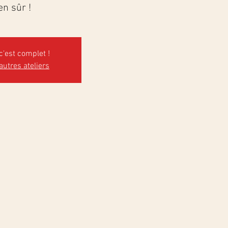
en sûr !
c'est complet !
 autres ateliers