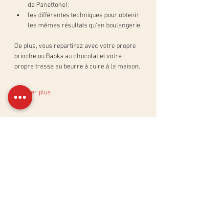
de Panettone);
les différentes techniques pour obtenir 
les mêmes résultats qu'en boulangerie.
De plus, vous repartirez avec votre propre 
brioche ou Babka au chocolat et votre 
propre tresse au beurre à cuire à la maison.
Afficher plus
Billets
Vente expirée
Type de billet
Atelier Brioches et tresses
Plus d'info
Prix