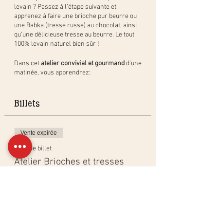
levain ? Passez à l’étape suivante et
apprenez à faire une brioche pur beurre ou
une Babka (tresse russe) au chocolat, ainsi
qu’une délicieuse tresse au beurre. Le tout
100% levain naturel bien sûr !
Dans cet
atelier convivial et gourmand
d’une
matinée, vous apprendrez:
la méthode simple pour créer des
brioches, Babkas et tresses au
Billets
beurre, étape par étape, et en pratique
;
comment créer, activer et entretenir
Vente expirée
un levain « dur » (PastaMadre ou
levain de Panettone);
Type de billet
les différentes techniques pour
Atelier Brioches et tresses
obtenir les mêmes résultats qu'en
boulangerie.
Plus d'info
De plus, vous repartirez avec votre propre
brioche ou Babka au chocolat et votre
Prix
propre tresse au beurre à cuire à la maison.
180,00 CHF