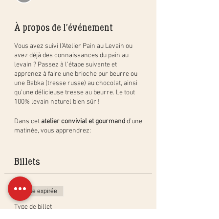
À propos de l'événement
Vous avez suivi l’Atelier Pain au Levain ou
avez déjà des connaissances du pain au
levain ? Passez à l’étape suivante et
apprenez à faire une brioche pur beurre ou
une Babka (tresse russe) au chocolat, ainsi
qu’une délicieuse tresse au beurre. Le tout
100% levain naturel bien sûr !
Dans cet
atelier convivial et gourmand
d’une
matinée, vous apprendrez:
la méthode simple pour créer des
brioches, Babkas et tresses au
Billets
beurre, étape par étape, et en pratique
;
comment créer, activer et entretenir
Vente expirée
un levain « dur » (PastaMadre ou
levain de Panettone);
Type de billet
les différentes techniques pour