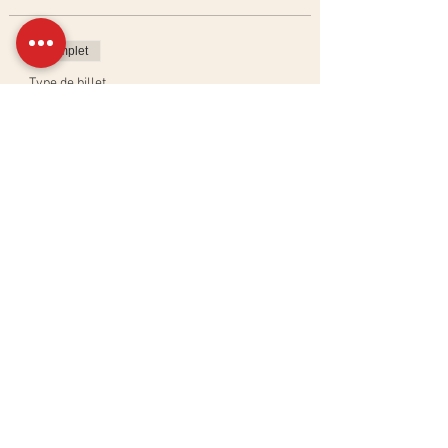
Complet
Type de billet
Atelier Ciabatta & Baguettes
Plus d'info
Prix
120,00 CHF
Cet événement est complet
Partager cet événement