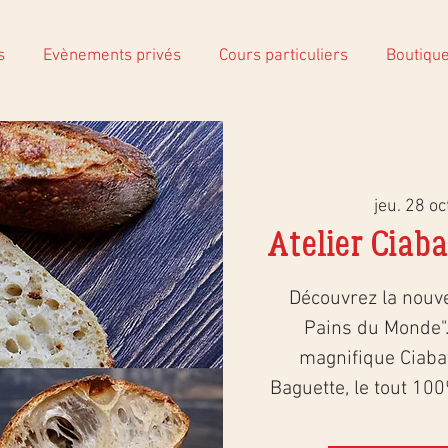
s
Evènements privés
Cours particuliers
Boutiqu
jeu. 28 oc
Atelier Ciab
Découvrez la nouvel
Pains du Monde".
magnifique Ciabat
Baguette, le tout 100