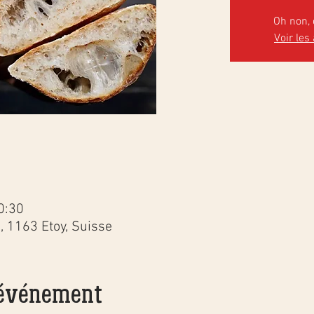
Oh non, 
Voir les
0:30
3, 1163 Etoy, Suisse
'événement