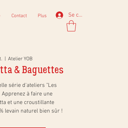
Se connecter
e
Contact
Plus
t.
  |  
Atelier YOB
atta & Baguettes
le série d'ateliers "Les
 Apprenez à faire une
ta et une croustillante
% levain naturel bien sûr !