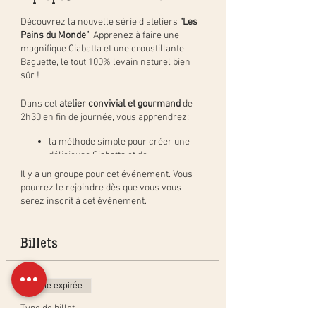
Découvrez la nouvelle série d'ateliers
"Les
Pains du Monde"
. Apprenez à faire une
magnifique Ciabatta et une croustillante
Baguette, le tout 100% levain naturel bien
sûr !
Dans cet
atelier convivial et gourmand
de
2h30 en fin de journée, vous apprendrez:
la méthode simple pour créer une
délicieuse Ciabatta et de
croustillantes Baguettes, étape par
Il y a un groupe pour cet événement. Vous
étape, et en pratique ;
pourrez le rejoindre dès que vous vous
le façonnage propre à ces pains;
serez inscrit à cet événement.
la cuisson sur pierre;
les différentes techniques pour
obtenir les mêmes résultats qu'en
Billets
boulangerie.
De plus, vous repartirez avec votre propre
Vente expirée
Ciabatta à cuire à la maison et votre propre
Baguette cuite en cours.
Type de billet