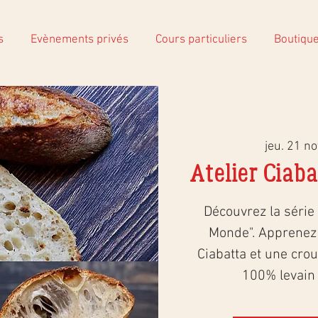
s
Evènements privés
Cours particuliers
Boutiqu
jeu. 21 no
Atelier Ciab
Découvrez la série 
Monde". Apprenez 
Ciabatta et une crous
100% levain 