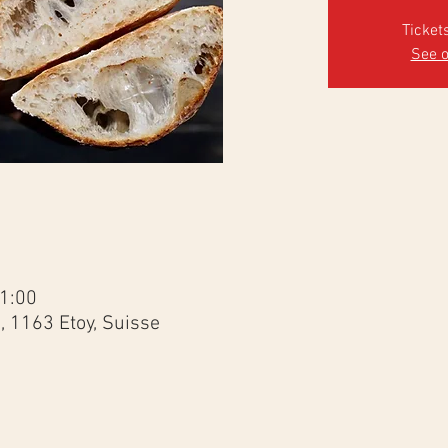
Ticket
See o
21:00
3, 1163 Etoy, Suisse