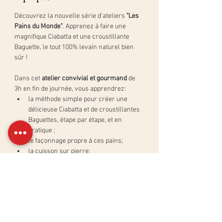
Découvrez la nouvelle série d'ateliers 
"Les 
Pains du Monde"
. Apprenez à faire une 
magnifique Ciabatta et une croustillante 
Baguette, le tout 100% levain naturel bien 
sûr ! 
Dans cet 
atelier convivial et gourmand 
de 
3h en fin de journée, vous apprendrez:
la méthode simple pour créer une 
délicieuse Ciabatta et de croustillantes 
Baguettes, étape par étape, et en 
pratique ;
le façonnage propre à ces pains;
la cuisson sur pierre;
les différentes techniques pour obtenir 
les mêmes résultats qu'en boulangerie.
Afficher plus