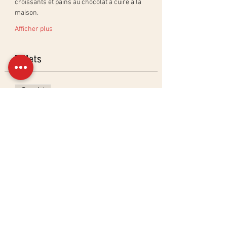
croissants et pains au chocolat à cuire à la 
maison.
Afficher plus
Billets
Complet
Type de billet
Atelier Croissants & Viennoise
Plus d'info
Prix
195,00 CHF
Cet événement est complet