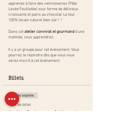
apprenez à faire des viennoiseries (Pâte
Levée Feuilletée) sour forme de délivieux
croissants et pains au chocolat. Le tout
100% levain naturel bien sûr ! !
Dans cet
atelier convivial et gourmand
d’une
matinée, vous apprendrez:
la méthode pour créer des croissants
Il y a un groupe pour cet événement. Vous
et pains au chocolat, étape par étape,
pourrez le rejoindre dès que vous vous
et en pratique ;
serez inscrit à cet événement.
comment créer, activer et entretenir
un levain « dur » (PastaMadre ou
levain de Panettone);
Billets
les différentes techniques pour
obtenir les mêmes résultats qu'en
boulangerie.
Vente expirée
De plus, vous repartirez avec vos propres
Type de billet
croissants et pains au chocolat à cuire à la
Atelier Croissants & Viennoise
maison.
Plus d'info
Et bien sûr, pour récompenser nos efforts,
nous dégusterons les croissants et pains au