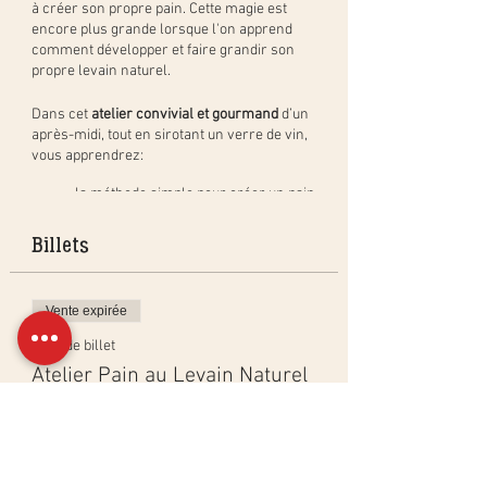
à créer son propre pain. Cette magie est
encore plus grande lorsque l'on apprend
comment développer et faire grandir son
propre levain naturel.
Dans cet
atelier convivial et gourmand
d’un
après-midi, tout en sirotant un verre de vin,
vous apprendrez:
la méthode simple pour créer un pain
au levain naturel, étape par étape, et
en pratique. Vous repartirez avec
Billets
votre pâton à cuire à la maison (pain
de 400gr) et cuirez un pain en groupe
à déguster pendant l'apéritif;
Vente expirée
comment créer, activer et entretenir
un levain naturel ainsi que les
Type de billet
bienfaits du levain;
Atelier Pain au Levain Naturel
les différentes techniques de cuisson
dans un four ménager pour obtenir
Plus d'info
les mêmes résultats qu'en
boulangerie ainsi que les bases de
Prix
calculs de boulangerie.