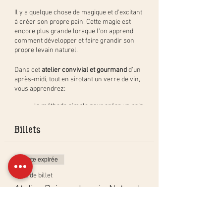
Il y a quelque chose de magique et d'excitant
à créer son propre pain. Cette magie est
encore plus grande lorsque l'on apprend
comment développer et faire grandir son
propre levain naturel.
Dans cet
atelier convivial et gourmand
d’un
après-midi, tout en sirotant un verre de vin,
vous apprendrez:
la méthode simple pour créer un pain
au levain naturel, étape par étape, et
en pratique. Vous repartirez avec
Billets
votre pâton à cuire à la maison (pain
de 400gr) et cuirez un pain en groupe
à déguster pendant l'apéritif;
Vente expirée
comment créer, activer et entretenir
un levain naturel ainsi que les
Type de billet
bienfaits du levain;
Atelier Pain au Levain Naturel
les différentes techniques de cuisson
dans un four ménager pour obtenir
Plus d'info
les mêmes résultats qu'en
boulangerie ainsi que les bases de