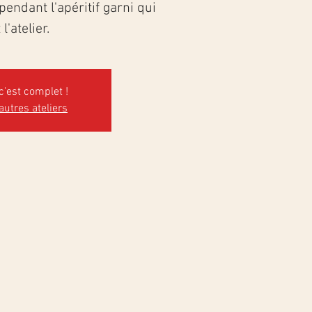
endant l'apéritif garni qui
 l'atelier.
c'est complet !
 autres ateliers