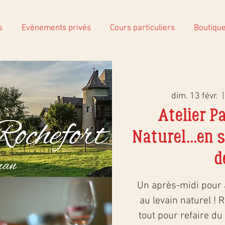
s
Evènements privés
Cours particuliers
Boutiqu
dim. 13 févr.
  |
Atelier P
Naturel...en 
d
Un après-midi pour 
au levain naturel ! 
tout pour refaire du