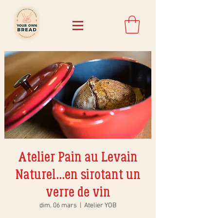
Atelier Pain au Levain
Naturel...en sirotant un
verre de vin
dim. 06 mars
  |  
Atelier YOB