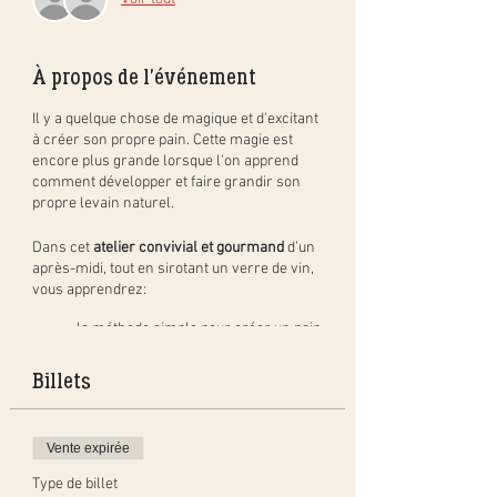
À propos de l'événement
Il y a quelque chose de magique et d'excitant
à créer son propre pain. Cette magie est
encore plus grande lorsque l'on apprend
comment développer et faire grandir son
propre levain naturel.
Dans cet
atelier convivial et gourmand
d’un
après-midi, tout en sirotant un verre de vin,
vous apprendrez:
la méthode simple pour créer un pain
au levain naturel, étape par étape, et
en pratique. Vous repartirez avec
Billets
votre pâton à cuire à la maison (pain
de 400gr) et cuirez un pain en groupe
à déguster pendant l'apéritif;
Vente expirée
comment créer, activer et entretenir
un levain naturel ainsi que les
Type de billet