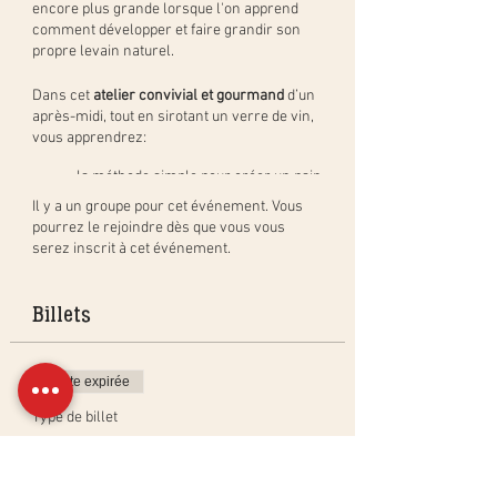
encore plus grande lorsque l'on apprend
comment développer et faire grandir son
propre levain naturel.
Dans cet
atelier convivial et gourmand
d’un
après-midi, tout en sirotant un verre de vin,
vous apprendrez:
la méthode simple pour créer un pain
au levain naturel, étape par étape, et
Il y a un groupe pour cet événement. Vous
en pratique. Vous repartirez avec
pourrez le rejoindre dès que vous vous
votre pâton à cuire à la maison (pain
serez inscrit à cet événement.
de 400gr) et cuirez un pain en groupe
à déguster pendant l'apéritif;
comment créer, activer et entretenir
Billets
un levain naturel ainsi que les
bienfaits du levain;
les différentes techniques de cuisson
Vente expirée
dans un four ménager pour obtenir
les mêmes résultats qu'en
Type de billet
boulangerie ainsi que les bases de
Atelier Pain au Levain Naturel
calculs de boulangerie.
Afin de récompenser nos efforts et partager
Plus d'info