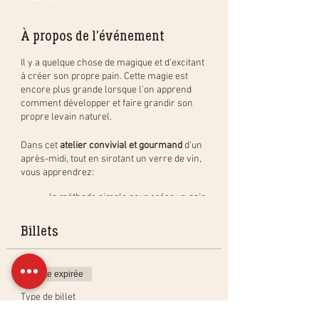
À propos de l'événement
Il y a quelque chose de magique et d'excitant
à créer son propre pain. Cette magie est
encore plus grande lorsque l'on apprend
comment développer et faire grandir son
propre levain naturel.
Dans cet
atelier convivial et gourmand
d’un
après-midi, tout en sirotant un verre de vin,
vous apprendrez:
la méthode simple pour créer un pain
au levain naturel, étape par étape, et
en pratique. Vous repartirez avec
Billets
votre pâton à cuire à la maison (pain
de 400gr) et cuirez un pain en groupe
à déguster pendant l'apéritif;
Vente expirée
comment créer, activer et entretenir
un levain naturel ainsi que les
Type de billet
bienfaits du levain;
Atelier Pain au Levain Naturel