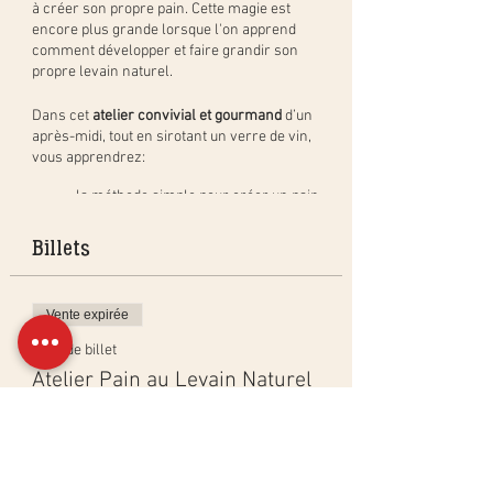
à créer son propre pain. Cette magie est
encore plus grande lorsque l'on apprend
comment développer et faire grandir son
propre levain naturel.
Dans cet
atelier convivial et gourmand
d’un
après-midi, tout en sirotant un verre de vin,
vous apprendrez:
la méthode simple pour créer un pain
au levain naturel, étape par étape, et
en pratique. Vous repartirez avec
Billets
votre pâton à cuire à la maison (pain
de 400gr) et cuirez un pain en groupe
à déguster pendant l'apéritif;
Vente expirée
comment créer, activer et entretenir
un levain naturel ainsi que les
Type de billet
bienfaits du levain;
Atelier Pain au Levain Naturel
les différentes techniques de cuisson
dans un four ménager pour obtenir
Plus d'info
les mêmes résultats qu'en
boulangerie ainsi que les bases de
Prix
calculs de boulangerie.