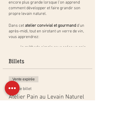
encore plus grande lorsque l'on apprend
comment développer et faire grandir son
propre levain naturel.
Dans cet
atelier convivial et gourmand
d’un
après-midi, tout en sirotant un verre de vin,
vous apprendrez:
la méthode simple pour créer un pain
au levain naturel, étape par étape, et
en pratique. Vous repartirez avec
Billets
votre pâton à cuire à la maison (pain
de 400gr) et cuirez un pain en groupe
à déguster pendant l'apéritif;
Vente expirée
comment créer, activer et entretenir
un levain naturel ainsi que les
Type de billet
bienfaits du levain;
Atelier Pain au Levain Naturel
les différentes techniques de cuisson
dans un four ménager pour obtenir
Plus d'info
les mêmes résultats qu'en
boulangerie ainsi que les bases de
Prix
calculs de boulangerie.
195,00 CHF
Afin de récompenser nos efforts et partager