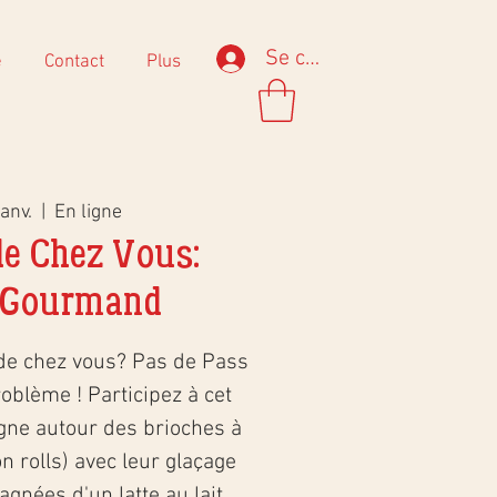
Se connecter
e
Contact
Plus
anv.
  |  
En ligne
de Chez Vous:
 Gourmand
de chez vous? Pas de Pass
oblème ! Participez à cet
ligne autour des brioches à
n rolls) avec leur glaçage
nées d'un latte au lait