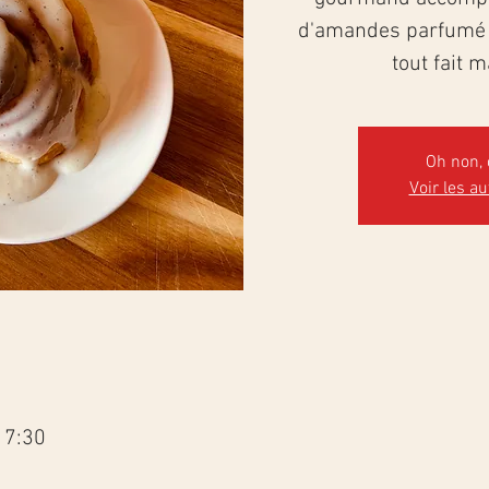
d'amandes parfumé a
tout fait m
Oh non, 
Voir les a
17:30