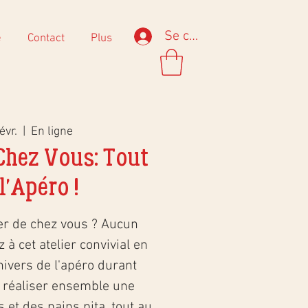
Se connecter
e
Contact
Plus
évr.
  |  
En ligne
 Chez Vous: Tout
l'Apéro !
er de chez vous ? Aucun
 à cet atelier convivial en
nivers de l'apéro durant
s réaliser ensemble une
 et des pains pita, tout au