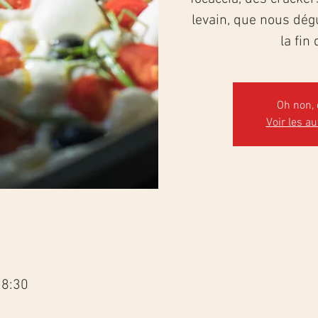
levain, que nous dé
la fin 
Oh non, 
Voir les a
18:30