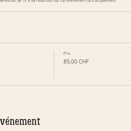
énéficiez de 15 % de réduction sur cet événement lors du paiement
Prix
85,00 CHF
 événement