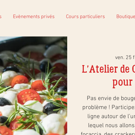
s
Evènements privés
Cours particuliers
Boutiqu
ven. 25 f
L'Atelier de
pour 
Pas envie de boug
problème ! Participez
ligne autour de l’u
lequel nous allon
focaccia, des crackers