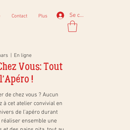
Se connecter
e
Contact
Plus
mars
  |  
En ligne
 Chez Vous: Tout
l'Apéro !
er de chez vous ? Aucun
 à cet atelier convivial en
nivers de l'apéro durant
s réaliser ensemble une
 et des pains pita, tout au