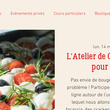
s
Evènements privés
Cours particuliers
Boutiqu
lun. 14 
L'Atelier de
pour 
Pas envie de boug
problème ! Participez
ligne autour de l’u
lequel nous allon
focaccia, des crackers