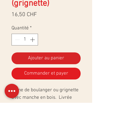
(grignette)
Prix
16,50 CHF
Quantité
*
Ajouter au panier
Commander et payer
Lame de boulanger ou grignette
avec manche en bois. Livrée
avec 4 lames de rechange et un
étuit en similicuir pour protéger
la lame et éviter de se couper.
Montage et entretien